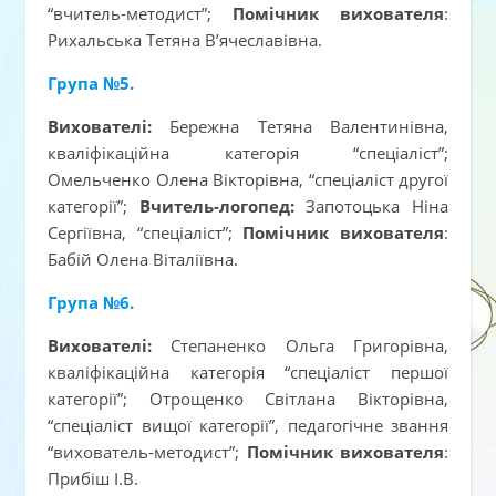
“вчитель-методист”;
Помічник вихователя
:
Рихальська Тетяна В’ячеславівна.
Група №5.
Вихователі:
Бережна Тетяна Валентинівна,
кваліфікаційна категорія “спеціаліст”;
Омельченко Олена Вікторівна, “спеціаліст другої
категорії”;
Вчитель-логопед:
Запотоцька Ніна
Сергіївна, “спеціаліст”;
Помічник вихователя
:
Бабій Олена Віталіївна.
Група №6.
Вихователі:
Степаненко Ольга Григорівна,
кваліфікаційна категорія “спеціаліст першої
категорії”; Отрощенко Світлана Вікторівна,
“спеціаліст вищої категорії”, педагогічне звання
“вихователь-методист”;
Помічник вихователя
:
Прибіш І.В.