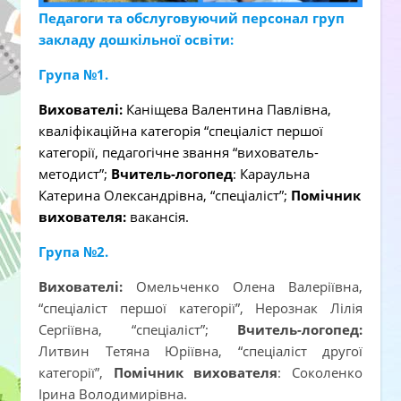
Педагоги та обслуговуючий персонал груп
закладу дошкільної освіти:
Група №1.
Вихователі:
Каніщева Валентина Павлівна,
кваліфікаційна категорія “спеціаліст першої
категорії, педагогічне звання “вихователь-
методист”;
Вчитель-логопед
: Караульна
Катерина Олександрівна, “спеціаліст”;
Помічник
вихователя:
вакансія.
Група №2.
Вихователі:
Омельченко Олена Валеріївна,
“спеціаліст першої категорії”, Нерознак Лілія
Сергіївна, “спеціаліст”;
Вчитель-логопед:
Литвин Тетяна Юріївна, “спеціаліст другої
категорії”,
Помічник вихователя
: Соколенко
Ірина Володимирівна.