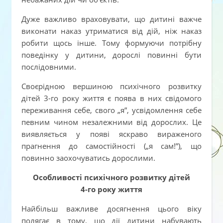
Дуже важливо враховувати, що дитині важче
виконати наказ утриматися від дій, ніж наказ
робити щось інше. Тому формуючи потрібну
поведінку у дитини, дорослі повинні бути
послідовними.
Своєрідною вершиною психічного розвитку
дітей 3-го року життя є поява в них свідомого
переживання себе, свого „я”, усвідомлення себе
певним чином незалежними від дорослих. Це
виявляється у появі яскраво вираженого
прагнення до самостійності („я сам!”), що
повинно заохочуватись дорослими.
Особливості психічного розвитку дітей
4-го року життя
Найбільш важливе досягнення цього віку
полягає в тому, що дії дитини набувають