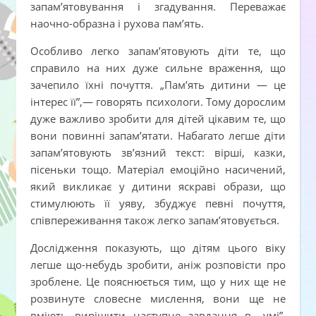
запам’ятовування і згадування. Переважає
наочно-образна і рухова пам’ять.
Особливо легко запам’ятовують діти те, що
справило на них дуже сильне враження, що
зачепило їхні почуття. „Пам’ять дитини — це
інтерес її”,— говорять психологи. Тому дорослим
дуже важливо зробити для дітей цікавим те, що
вони повинні запам’ятати. Набагато легше діти
запам’ятовують зв’язний текст: вірші, казки,
пісеньки тощо. Матеріал емоційно насичений,
який викликає у дитини яскраві образи, що
стимулюють її уяву, збуджує певні почуття,
співпереживання також легко запам’ятовується.
Дослідження показують, що дітям цього віку
легше що-небудь зробити, аніж розповісти про
зроблене. Це пояснюється тим, що у них ще не
розвинуте словесне мислення, вони ще не
вміють вирішити наступне завдання в „умі”.