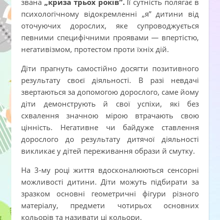
звана
„криза трьох років”.
Її сутність полягає в
психологічному відокремленні „я” дитини від
оточуючих дорослих, яке супроводжується
певними специфічними проявами — впертістю,
негативізмом, протестом проти їхніх дій.
Діти прагнуть самостійно досягти позитивного
результату своєї діяльності. В разі невдачі
звертаються за допомогою дорослого, саме йому
діти демонструють й свої успіхи, які без
схвалення значною мірою втрачають свою
цінність. Негативне чи байдуже ставлення
дорослого до результату дитячої діяльності
викликає у дітей переживання образи й смутку.
На 3-му році життя вдосконалюються сенсорні
можливості дитини. Діти можуть підбирати за
зразком основні геометричні фігури різного
матеріалу, предмети чотирьох основних
кольорів та називати ці кольори.