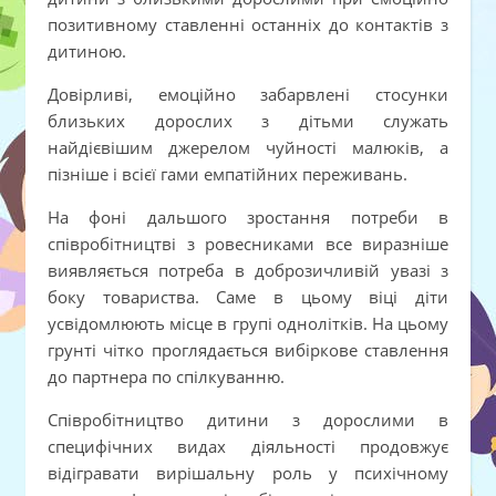
позитивному ставленні останніх до контактів з
дитиною.
Довірливі, емоційно забарвлені стосунки
близьких дорослих з дітьми служать
найдієвішим джерелом чуйності малюків, а
пізніше і всієї гами емпатійних переживань.
На фоні дальшого зростання потреби в
співробітництві з ровесниками все виразніше
виявляється потреба в доброзичливій увазі з
боку товариства. Саме в цьому віці діти
усвідомлюють місце в групі однолітків. На цьому
грунті чітко проглядається вибіркове ставлення
до партнера по спілкуванню.
Співробітництво дитини з дорослими в
специфічних видах діяльності продовжує
відігравати вирішальну роль у психічному