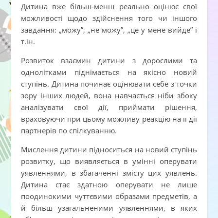
Дитина вже більш-менш реально оцінює свої
можливості щодо здійснення того чи іншого
завдання: „можу”, „не можу”, „це у мене вийде” і
т.ін.
Розвиток взаємин дитини з дорослими та
однолітками піднімається на якісно новий
ступінь. Дитина починає оцінювати себе з точки
зору інших людей, вона навчається ніби збоку
аналізувати свої дії, приймати рішення,
враховуючи при цьому можливу реакцію на її дії
партнерів по спілкуванню.
Мислення дитини підноситься на новий ступінь
розвитку, що виявляється в умінні оперувати
уявленнями, в збагаченні змісту цих уявлень.
Дитина стає здатною оперувати не лише
поодинокими чуттєвими образами предметів, а
й більш узагальненими уявленнями, в яких