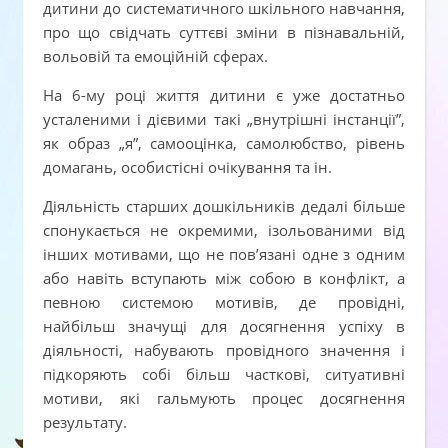
дитини до систематичного шкільного навчання,
про що свідчать суттєві зміни в пізнавальній,
вольовій та емоційній сферах.
На 6-му році життя дитини є уже достатньо
усталеними і дієвими такі „внутрішні інстанції”,
як образ „я”, самооцінка, самолюбство, рівень
домагань, особистісні очікування та ін.
Діяльність старших дошкільників дедалі більше
спонукається не окремими, ізольованими від
інших мотивами, що не пов’язані одне з одним
або навіть вступають між собою в конфлікт, а
певною системою мотивів, де провідні,
найбільш значущі для досягнення успіху в
діяльності, набувають провідного значення і
підкоряють собі більш часткові, ситуативні
мотиви, які гальмують процес досягнення
результату.