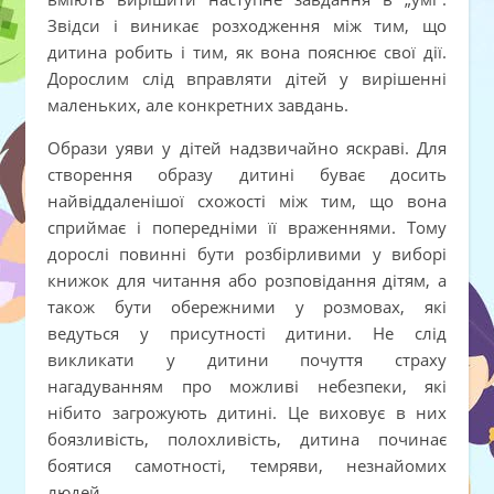
Звідси і виникає розходження між тим, що
дитина робить і тим, як вона пояснює свої дії.
Дорослим слід вправляти дітей у вирішенні
маленьких, але конкретних завдань.
Образи уяви у дітей надзвичайно яскраві. Для
створення образу дитині буває досить
найвіддаленішої схожості між тим, що вона
сприймає і попередніми її враженнями. Тому
дорослі повинні бути розбірливими у виборі
книжок для читання або розповідання дітям, а
також бути обережними у розмовах, які
ведуться у присутності дитини. Не слід
викликати у дитини почуття страху
нагадуванням про можливі небезпеки, які
нібито загрожують дитині. Це виховує в них
боязливість, полохливість, дитина починає
боятися самотності, темряви, незнайомих
людей.