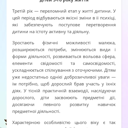
Третій рік — переломний етап у житті дитини. У
цей період відбуваються якісні зміни в її психіці,
які забезпечують поступове перетворення
дитини на істоту активну та діяльну.
Зростають фізичні можливості малюка,
розширюються потреби, змінюються види і
форми діяльності, розвивається вольова сфера,
елементи свідомості та самосвідомості,
ускладнюється спілкування з оточуючими. Дітям
уже недостатньо однієї доброзичливої уваги —
їм потрібно, щоб дорослий брав участь у їхніх
діях. У тісній практичній взаємодії, наслідуючи
дорослого, діти засвоюють предметні дії,
досягаючи певного розвитку навичок
предметної діяльності.
Характерною особливістю цього віку є так