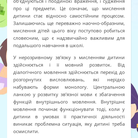
об’єднуються і поодинокі враження, і судження
про ці предмети. Це означає, що мислення
дитини стає відносно самостійним процесом.
Залишаючись ще переважно наочно-образним,
мислення дітей цього віку поступово робиться
словесним, що є надзвичайно важливим для
подальшого навчання в школі.
У нерозривному зв’язку з мисленням дитини
здійснюється і її мовний розвиток. Від
діалогічного мовлення здійснюється перехід до
розгорнутих висловлювань, які нерідко
набувають форми монологу. Центральною
ланкою у розвитку зв’язної мови є збагачення
функцій внутрішнього мовлення. Внутрішнє
мовлення починає функціонувати тоді, коли у
дитини в умовах її практичної діяльності
виникає проблемна ситуація, яку дитині треба
осмислити.