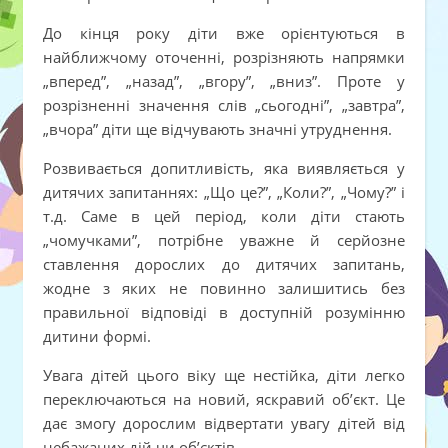
До кінця року діти вже орієнтуються в
найближчому оточенні, розрізняють напрямки
„вперед”, „назад”, „вгору”, „вниз”. Проте у
розрізненні значення слів „сьогодні”, „завтра”,
„вчора” діти ще відчувають значні утруднення.
Розвивається допитливість, яка виявляється у
дитячих запитаннях: „Що це?”, „Коли?”, „Чому?” і
т.д. Саме в цей період, коли діти стають
„чомучками”, потрібне уважне й серйозне
ставлення дорослих до дитячих запитань,
жодне з яких не повинно залишитись без
правильної відповіді в доступній розумінню
дитини формі.
Увага дітей цього віку ще нестійка, діти легко
переключаються на новий, яскравий об’єкт. Це
дає змогу дорослим відвертати увагу дітей від
небажаних дій чи об’єктів.