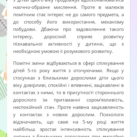
наочно-образне мислення. Проте в малюків
помітним стає інтерес не до самого предмета, а
до способу його використання, механізму
побудови. Дбаючи про задоволення такого
інтересу, дорослий сприяє розвитку
пізнавальної активності у дитини, що є
необхідною умовою її розумового розвитку.
Помітні зміни відбуваються в сфері спілкування
дітей 5-го року життя з оточуючими. Якщо у
стосунках з близькими дорослими діти цього
віку довірливі, спокійні і впевнені, зацікавлені в
контактах з ними, то в присутності стороннього
дорослого їм притаманні сором’язливість,
неспокійний стан. Проте наявна зацікавленість
у контактах з новим дорослим. Психологи
відзначають, що саме на 5-му році життя
найбільш зростає інтенсивність спілкування
дитини з близькими дорослими при емоційно