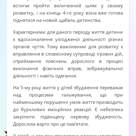
встигає пройти величезний шлях у своєму
розвитку, і на кінець 4-го року вона вже готова
піднятися на новий щабель дитинства.
Характерними для даного періоду життя дитини
є вдосконалення узгодженої діяльності різних
органів чуття. Тому важливими для розвитку є
вправляння в словесному супроводі ігрових дій,
сприймання пояснень дорослого в процесі
виконання фізичних вправ, зображувальної
діяльності і навіть одягання.
На 5-му році життя у дітей збудження переважає
над процесами гальмування, що при
найменшому порушенні умов життя призводить
до бурхливих емоційних реакцій. Є небезпека
закріпити підвищену нервову збудженість.
Дорослим варто про це пам’ятати.
У дітей цього віку продовжує вдосконалюватись