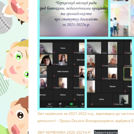
Звіт керівника за-2021-2022-н.р.. відповідно до частин
діяльності – Лукаш Оксани Володимирівни, відбувся 0
ЗВІТ-КЕРІВНИКА-2020-2021Н.Р.
Завантажити