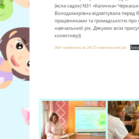
(ясла-садок) N31 «Калинка» Черкаськ
Володимирівна відзвітувала перед 
працівниками та громадськістю про с
навчальний рік. Дякуємо всім присут
колективу))
Звіт керівника за 24-25 навчальний рік
Зав