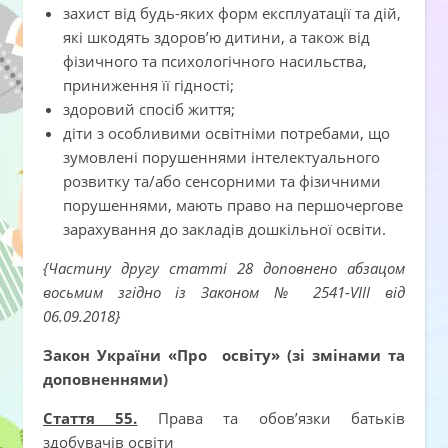
захист від будь-яких форм експлуатації та дій,
які шкодять здоров’ю дитини, а також від
фізичного та психологічного насильства,
приниження її гідності;
здоровий спосіб життя;
діти з особливими освітніми потребами, що
зумовлені порушеннями інтелектуального
розвитку та/або сенсорними та фізичними
порушеннями, мають право на першочергове
зарахування до закладів дошкільної освіти.
{Частину другу статті 28 доповнено абзацом
восьмим згідно із Законом № 2541-VIII від
06.09.2018}
Закон України «Про освіту» (зі змінами та
доповненнями)
Стаття 55.
Права та обов’язки батьків
здобувачів освіти