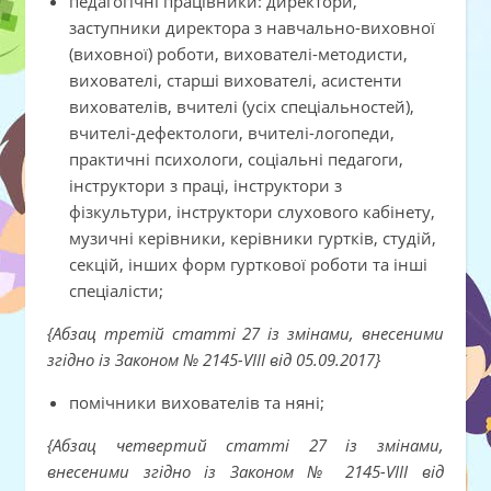
педагогічні працівники: директори,
заступники директора з навчально-виховної
(виховної) роботи, вихователі-методисти,
вихователі, старші вихователі, асистенти
вихователів, вчителі (усіх спеціальностей),
вчителі-дефектологи, вчителі-логопеди,
практичні психологи, соціальні педагоги,
інструктори з праці, інструктори з
фізкультури, інструктори слухового кабінету,
музичні керівники, керівники гуртків, студій,
секцій, інших форм гурткової роботи та інші
спеціалісти;
{Абзац третій статті 27 із змінами, внесеними
згідно із Законом № 2145-VIII від 05.09.2017}
помічники вихователів та няні;
{Абзац четвертий статті 27 із змінами,
внесеними згідно із Законом № 2145-VIII від