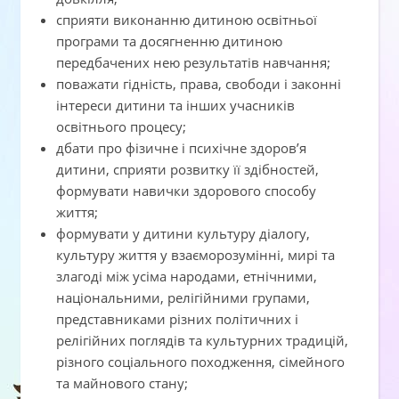
сприяти виконанню дитиною освітньої
програми та досягненню дитиною
передбачених нею результатів навчання;
поважати гідність, права, свободи і законні
інтереси дитини та інших учасників
освітнього процесу;
дбати про фізичне і психічне здоров’я
дитини, сприяти розвитку її здібностей,
формувати навички здорового способу
життя;
формувати у дитини культуру діалогу,
культуру життя у взаєморозумінні, мирі та
злагоді між усіма народами, етнічними,
національними, релігійними групами,
представниками різних політичних і
релігійних поглядів та культурних традицій,
різного соціального походження, сімейного
та майнового стану;