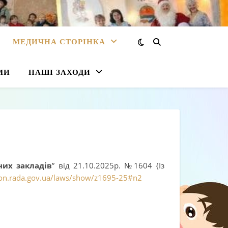
МЕДИЧНА СТОРІНКА
МИ
НАШІ ЗАХОДИ
них закладів
” від 21.10.2025р. №1604 {Із
kon.rada.gov.ua/laws/show/z1695-25#n2